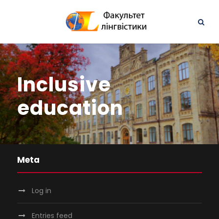
Inclusive
education
Meta
Log in
Entries feed