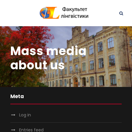
Mass media
about us
Meta
Log in
Entries feed