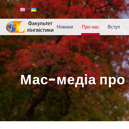
Новини
Про нас
Вступ
Мас-медіа про