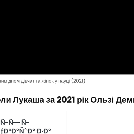
м днем дівчат та жінок у науці (2021)
оли Лукаша за 2021 рік Ользі Де
Архіви