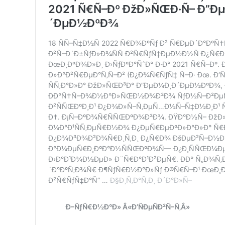
Увійти
Стрічка записів
Стрічка коментарів
WordPress.org