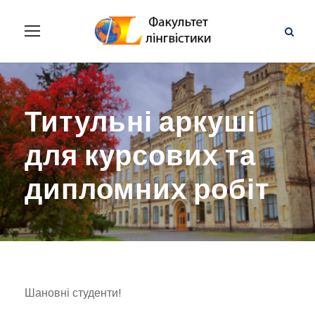
Титульні аркуші
для курсових та
дипломних робіт
Шановні студенти!