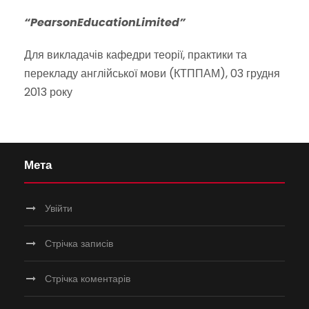
“PearsonEducationLimited”
Для викладачів кафедри теорії, практики та
перекладу англійської мови (КТППАМ), 03 грудня
2013 року
Мета
Увійти
Стрічка записів
Стрічка коментарів