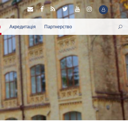
я
Акредитація
Партнерство