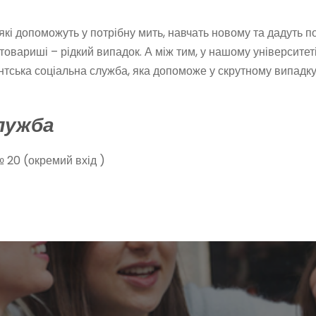
х, які допоможуть у потрібну мить, навчать новому та дадуть 
 товариші – рідкий випадок. А між тим, у нашому університет
ентська соціальна служба, яка допоможе у скрутному випадку
лужба
№ 20 (окремий вхід )