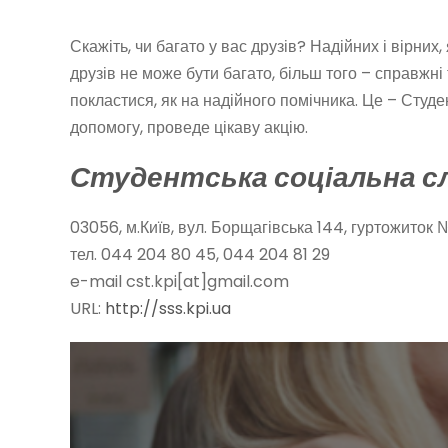
Скажіть, чи багато у вас друзів? Надійних і вірни
друзів не може бути багато, більш того – справжні
покластися, як на надійного помічника. Це – Студ
допомогу, проведе цікаву акцію.
Студентська соціальна с
03056, м.Київ, вул. Борщагівська 144, гуртожиток 
тел. 044 204 80 45, 044 204 81 29
e-mail cst.kpi[at]gmail.com
URL:
http://sss.kpi.ua