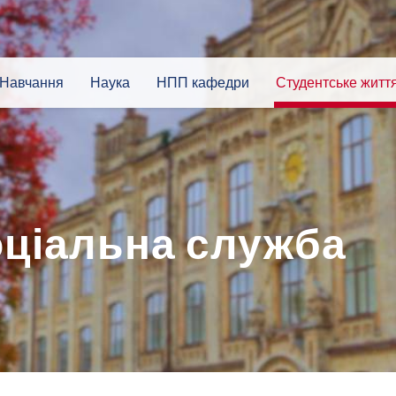
Навчання
Наука
НПП кафедри
Студентське житт
оціальна служба