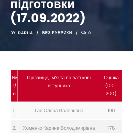
підготовки
(17.09.2022)
BY
DARIIA
БЕЗ РУБРИКИ
0
№
Прізвище, ім’я та по батькові
Оцінка
з/
вступника
(100…
п
200)
1.
Ган Олена Валеріївна
190
2.
Хоменко Карина Володимирівна
178