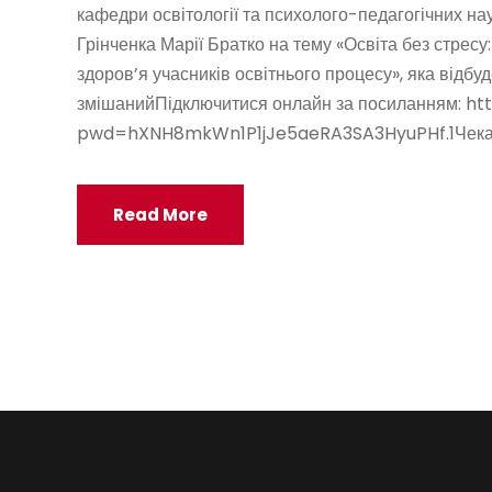
кафедри освітології та психолого-педагогічних нау
Грінченка Марії Братко на тему «Освіта без стресу
здоров’я учасників освітнього процесу», яка відбу
змішанийПідключитися онлайн за посиланням: h
pwd=hXNH8mkWn1P1jJe5aeRA3SA3HyuPHf.1Чекає
Read More