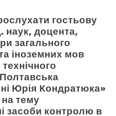
ослухати гостьову
. наук, доцента,
ри загального
та іноземних мов
 технічного
«Полтавська
ені Юрія Кондратюка»
 на тему
і засоби контролю в