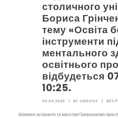
столичного уні
Бориса Грінчен
тему «Освіта б
інструменти п
ментального з
освітнього про
відбудеться 07
10:25.
06.04.2026
BY
LINGUIST
БЕЗ 
Шановні аспіранти та магістри!Запрошуємо прослух