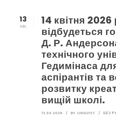
14 квітня 2026 
13
КВІ
відбудеться г
Д. Р. Андерсон
технічного уні
Гедимінаса для
аспірантів та 
розвитку креа
вищій школі.
13.04.2026
BY
LINGUIST
БЕЗ Р
Мета