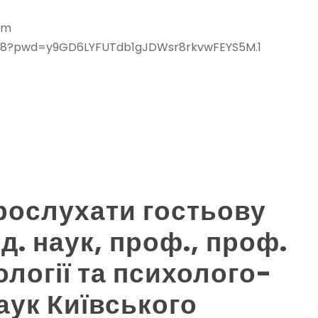
om
Червень 2026
938?pwd=y9GD6LYFUTdb1gJDWsr8rkvwFEYS5M.1
Травень 2026
Квітень 2026
Березень 2026
Лютий 2026
ослухати гостьову
Січень 2026
д. наук, проф., проф.
Грудень 2025
логії та психолого-
аук Київського
Листопад 2025