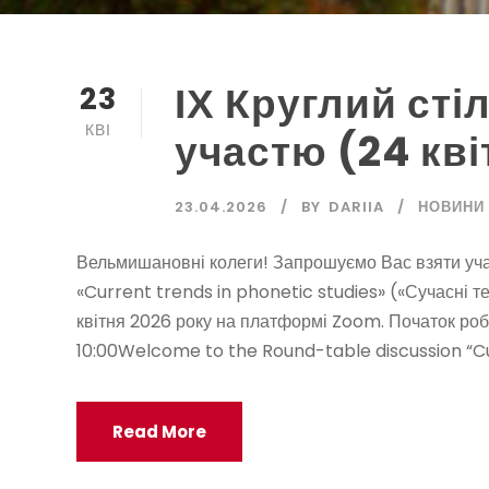
ІХ Круглий сті
23
КВІ
участю (24 кві
23.04.2026
BY
DARIIA
НОВИНИ
Вельмишановні колеги! Запрошуємо Вас взяти учас
«Current trends in phonetic studies» («Сучасні т
квітня 2026 року на платформі Zoom. Початок робо
10:00Welcome to the Round-table discussion “Curr
Read More