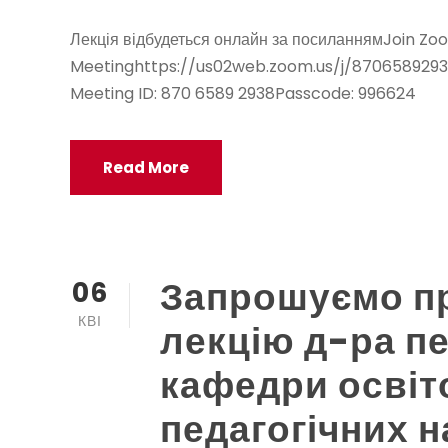
Лекція відбудеться онлайн за посиланнямJoin Zo
Увійти
Meetinghttps://us02web.zoom.us/j/87065892
Meeting ID: 870 6589 2938Passcode: 996624
Стрічка записів
Стрічка коментарів
Read More
WordPress.org
Запрошуємо пр
06
КВІ
лекцію д-ра пе
кафедри освіто
педагогічних н