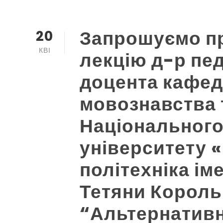
Запрошуємо пр
20
КВІ
лекцію д-р пед
доцента кафед
мовознавства 
Національного
університету 
політехніка ім
Тетяни Король
“Альтернативн