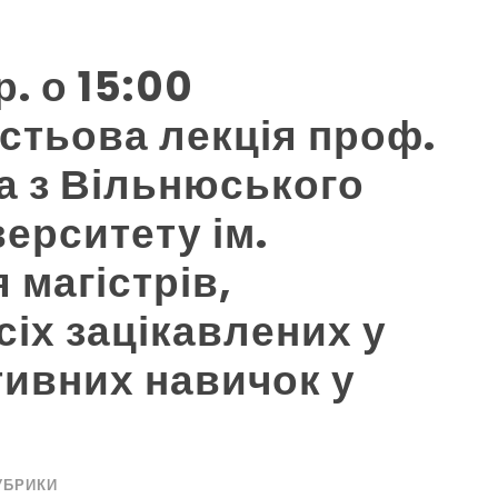
р. о 15:00
остьова лекція проф.
а з Вільнюського
верситету ім.
 магістрів,
всіх зацікавлених у
тивних навичок у
УБРИКИ
Архіви