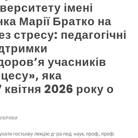
верситету імені
Жовтень 2025
ка Марії Братко на
Вересень 2025
ез стресу: педагогічні
Серпень 2025
ідтримки
Травень 2025
доров’я учасників
Квітень 2025
цесу», яка
 квітня 2026 року о
Березень 2025
Лютий 2025
Січень 2025
РУБРИКИ
Жовтень 2024
ати гостьову лекцію д-ра пед. наук, проф., проф.