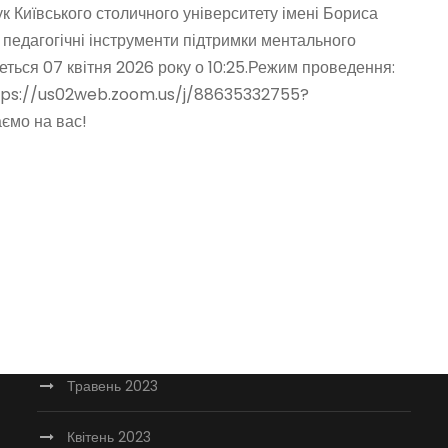
к Київського столичного університету імені Бориса
Липень 2024
: педагогічні інструменти підтримки ментального
деться 07 квітня 2026 року о 10:25.Режим проведення:
Травень 2024
ttps://us02web.zoom.us/j/88635332755?
мо на вас!
Квітень 2024
Березень 2024
Лютий 2024
Січень 2024
Червень 2023
Травень 2023
Квітень 2023