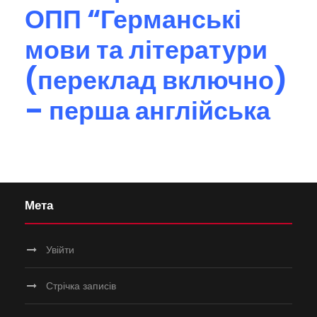
ОПП “Германські
мови та літератури
(переклад включно)
– перша англійська
Мета
Увійти
Стрічка записів