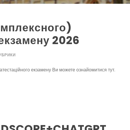
омплексного)
 екзамену 2026
УБРИКИ
 атестаційного екзамену Ви можете ознайомитися тут.
ORDSCOPE+CHATGPT