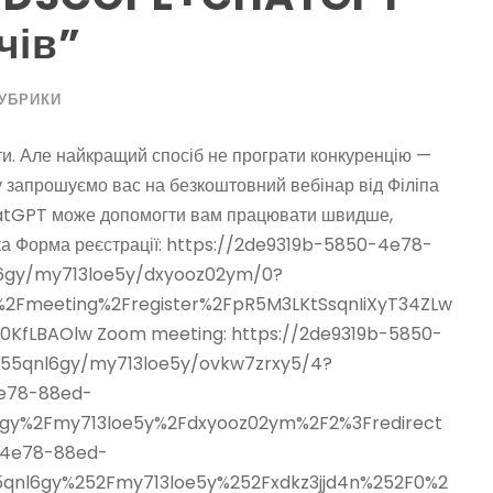
чів”
РУБРИКИ
ти. Але найкращий спосіб не програти конкуренцію —
у запрошуємо вас на безкоштовний вебінар від Філіпа
hatGPT може допомогти вам працювати швидше,
ька Форма реєстрації: https://2de9319b-5850-4e78-
l6gy/my713loe5y/dxyooz02ym/0?
%2Fmeeting%2Fregister%2FpR5M3LKtSsqnIiXyT34ZLw
KfLBAOlw Zoom meeting: https://2de9319b-5850-
y55qnl6gy/my713loe5y/ovkw7zrxy5/4?
4e78-88ed-
l6gy%2Fmy713loe5y%2Fdxyooz02ym%2F2%3Fredirect
-4e78-88ed-
55qnl6gy%252Fmy713loe5y%252Fxdkz3jjd4n%252F0%2