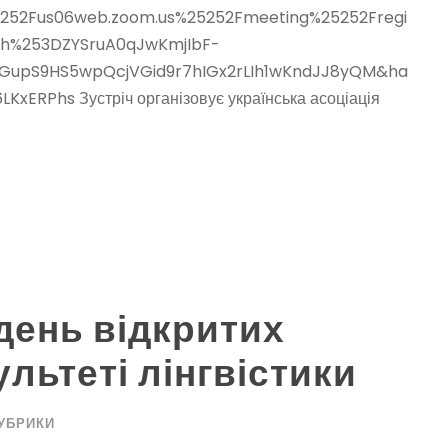
5252Fus06web.zoom.us%25252Fmeeting%25252Fregi
sh%253DZYSruA0qJwKmjIbF-
GupS9HS5wpQcjVGid9r7hIGx2rLIh1wKndJJ8yQM&ha
Phs Зустріч організовує українська асоціація
день відкритих
льтеті лінгвістики
УБРИКИ