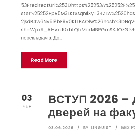
53FredirectUrl%253Dhttps%25253A%25252F%2
ster%25252FpR5M3LKtSsqnIiXyT34ZLw%2526ha
2jsdR4w6Nv5l8bF9V0KfLBAOlw%26hash%3DNqV
sh=Wpx9_AI-vxiJ0xbLQbMarMBPGmSKJOzGfv6LKxER
перекладачів. До...
Read More
ВСТУП 2026 – 
03
ЧЕР
дверей на факу
03.06.2026
BY
LINGUIST
БЕЗ Р