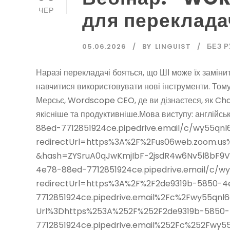
ЧЕР
для переклада
05.06.2026
BY
LINGUIST
БЕЗ 
Наразі перекладачі бояться, що ШІ може їх заміни
навчитися використовувати нові інструменти. Том
Мерсьє, Wordscope CEO, де ви дізнаєтеся, як C
якісніше та продуктивніше.Мова виступу: англійс
88ed-7712851924ce.pipedrive.email/c/wy55qn
redirectUrl=https%3A%2F%2Fus06web.zoom.us
&hash=ZYSruA0qJwKmjIbF-2jsdR4w6Nv5l8bF9V0
4e78-88ed-7712851924ce.pipedrive.email/c/w
redirectUrl=https%3A%2F%2F2de9319b-5850-
7712851924ce.pipedrive.email%2Fc%2Fwy55qn
Url%3Dhttps%253A%252F%252F2de9319b-5850
7712851924ce.pipedrive.email%252Fc%252Fwy