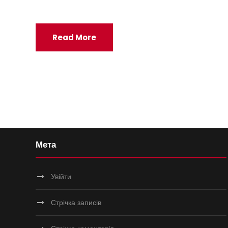
Read More
Мета
Увійти
Стрічка записів